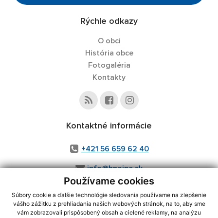
Rýchle odkazy
O obci
História obce
Fotogaléria
Kontakty
Kontaktné informácie
+421 56 659 62 40
info@hnojne.sk
Používame cookies
Súbory cookie a ďalšie technológie sledovania používame na zlepšenie
vášho zážitku z prehliadania našich webových stránok, na to, aby sme
využite možnosť získavania aktuálnych informácií s využitím RSS
,
vám zobrazovali prispôsobený obsah a cielené reklamy, na analýzu