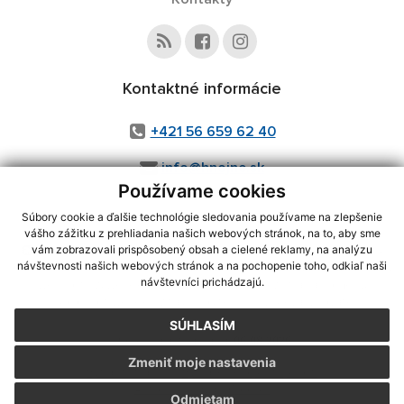
Kontaktné informácie
+421 56 659 62 40
info@hnojne.sk
Používame cookies
Súbory cookie a ďalšie technológie sledovania používame na zlepšenie
vášho zážitku z prehliadania našich webových stránok, na to, aby sme
využite možnosť získavania aktuálnych informácií s využitím RSS
,
vám zobrazovali prispôsobený obsah a cielené reklamy, na analýzu
CMS systém (redakčný) systém ECHELON 2,
Mapa stránok
,
web portál
,
návštevnosti našich webových stránok a na pochopenie toho, odkiaľ naši
návštevníci prichádzajú.
webhosting
,
webex.digital, s.r.o.
,
domény
,
registrácia domény
,
spoločnosť webex.digital, s.r.o.
,
technický prevádzkovateľ
SÚHLASÍM
Posledná aktualizácia:
06.08.2026
Zmeniť moje nastavenia
Vytlačiť stránku
|
Vyhlásenie o prístupnosti
Autorské práva
|
Cookies
Odmietam