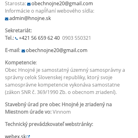
Starosta:
obechnojne20@gmail.com
Informácie o napĺňaní webového sídla:
admin@hnojne.sk
Sekretariát:
Tel.:
+421 56 659 62 40
0903 550321
E-mail
:
obechnojne20@gmail.com
Kompetencie
:
Obec Hnojné je samostatný územný samosprávny a
správny celok Slovenskej republiky, ktorý svoje
samosprávne kompetencie vykonáva samostatne
(zákon SNR č. 369/1990 Zb. o obecnom zriadení).
Stavebný úrad pre obec Hnojné
je zriadený na
Miestnom úrade vo:
Vinnom
Technický prevádzkovateľ webstránky:
webex.sk