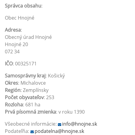
Správca obsahu
:
Obec Hnojné
Adresa
:
Obecný úrad Hnojné
Hnojné 20
072 34
IČO
: 00325171
Samosprávny kraj
: Košický
Okres
: Michalovce
Región
: Zemplínsky
Počet obyvateľov
: 253
Rozloha
: 681 ha
Prvá písomná zmienka
: v roku 1390
Všeobecné informácie:
info@hnojne.sk
Podateľňa:
podatelna@hnojne.sk