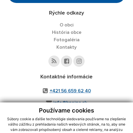
Rýchle odkazy
O obci
História obce
Fotogaléria
Kontakty
Kontaktné informácie
+421 56 659 62 40
info@hnojne.sk
Používame cookies
Súbory cookie a ďalšie technológie sledovania používame na zlepšenie
vášho zážitku z prehliadania našich webových stránok, na to, aby sme
využite možnosť získavania aktuálnych informácií s využitím RSS
,
vám zobrazovali prispôsobený obsah a cielené reklamy, na analýzu