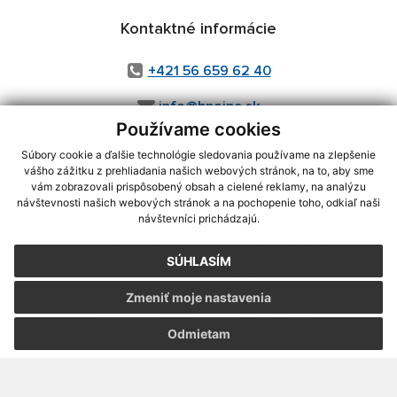
Kontaktné informácie
+421 56 659 62 40
info@hnojne.sk
Používame cookies
Súbory cookie a ďalšie technológie sledovania používame na zlepšenie
vášho zážitku z prehliadania našich webových stránok, na to, aby sme
využite možnosť získavania aktuálnych informácií s využitím RSS
,
vám zobrazovali prispôsobený obsah a cielené reklamy, na analýzu
CMS systém (redakčný) systém ECHELON 2,
Mapa stránok
,
web portál
,
návštevnosti našich webových stránok a na pochopenie toho, odkiaľ naši
návštevníci prichádzajú.
webhosting
,
webex.digital, s.r.o.
,
domény
,
registrácia domény
,
spoločnosť webex.digital, s.r.o.
,
technický prevádzkovateľ
SÚHLASÍM
Posledná aktualizácia:
07.08.2026
Zmeniť moje nastavenia
Vytlačiť stránku
|
Vyhlásenie o prístupnosti
Autorské práva
|
Cookies
Odmietam
webdesign
|