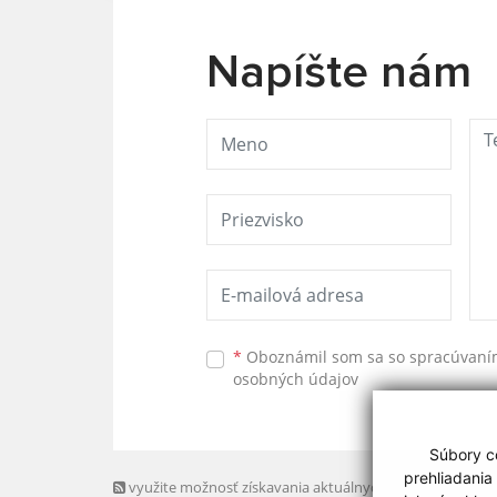
Napíšte nám
*
Oboznámil som sa so
spracúvan
osobných údajov
Súbory co
prehliadania
využite možnosť získavania aktuálnych informácií s