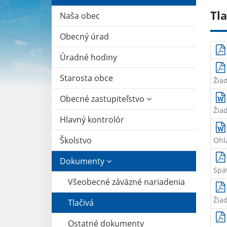
Tla
Naša obec
Obecný úrad
Úradné hodiny
Starosta obce
Žia
Obecné zastupiteľstvo
Žia
Hlavný kontrolór
Školstvo
Ohl
Dokumenty
Späť
Všeobecné záväzné nariadenia
Žia
Tlačivá
Ostatné dokumenty