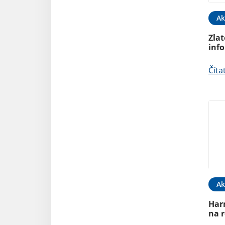
Ak
Zlat
inf
Číta
Ak
Har
na 