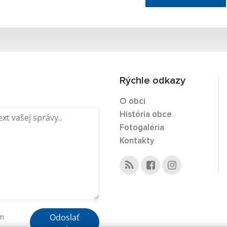
Rýchle odkazy
O obci
História obce
Fotogaléria
Kontakty
Odoslať
ím