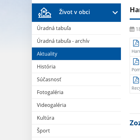
Ha
Život v obci
Úradná tabuľa
18
Úradná tabuľa - archív
Har
Aktuality
História
Pom
Súčasnosť
Rec
Fotogaléria
Videogaléria
Kultúra
Zo
Šport