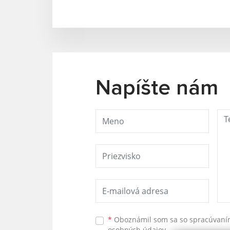
Napíšte nám
*
Oboznámil som sa so
spracúvan
osobných údajov