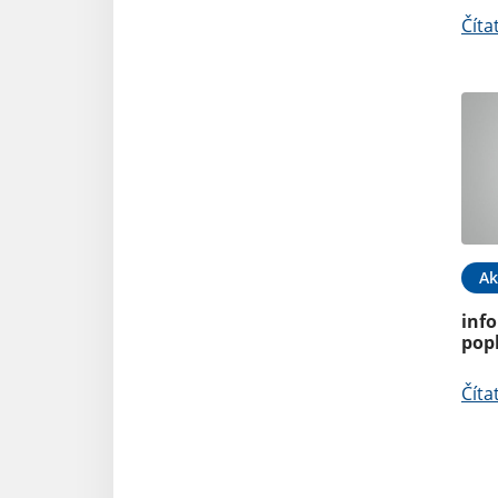
Číta
Ak
inf
pop
Číta