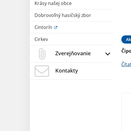
Krásy našej obce
Dobrovoľný hasičský zbor
Cintorín
Cirkev
Ak
Čip
Zverejňovanie
Číta
Kontakty