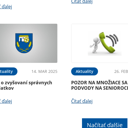
Čítať ďalej
ť ďalej
tuality
14. MAR 2025
Aktuality
26. FE
o o zvyšovaní správnych
POZOR NA MNOŽIACE SA
latkov
PODVODY NA SENIOROC
ť ďalej
Čítať ďalej
Načítať ďalšie