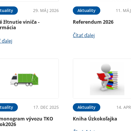
tuality
29. MÁJ 2026
Aktuality
11. MÁJ
é žltnutie viniča -
Referendum 2026
ormácia
Čítať ďalej
ť ďalej
tuality
17. DEC 2025
Aktuality
14. APR
monogram vývozu TKO
Kniha Úzkokoľajka
rok2026