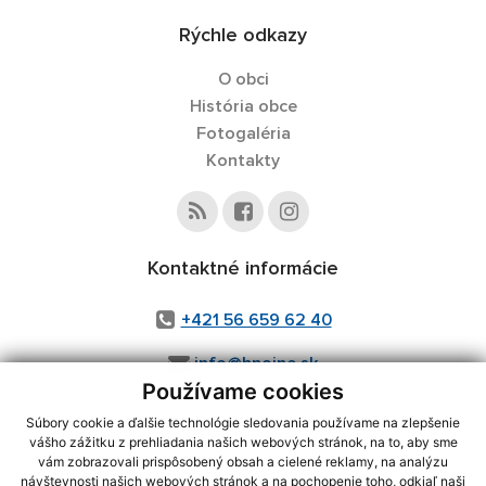
Rýchle odkazy
O obci
História obce
Fotogaléria
Kontakty
Kontaktné informácie
+421 56 659 62 40
info@hnojne.sk
Používame cookies
Súbory cookie a ďalšie technológie sledovania používame na zlepšenie
vášho zážitku z prehliadania našich webových stránok, na to, aby sme
využite možnosť získavania aktuálnych informácií s využitím RSS
,
vám zobrazovali prispôsobený obsah a cielené reklamy, na analýzu
CMS systém (redakčný) systém ECHELON 2,
Mapa stránok
,
web portál
,
návštevnosti našich webových stránok a na pochopenie toho, odkiaľ naši