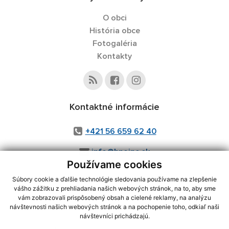
O obci
História obce
Fotogaléria
Kontakty
Kontaktné informácie
+421 56 659 62 40
info@hnojne.sk
Používame cookies
Súbory cookie a ďalšie technológie sledovania používame na zlepšenie
vášho zážitku z prehliadania našich webových stránok, na to, aby sme
využite možnosť získavania aktuálnych informácií s využitím RSS
,
vám zobrazovali prispôsobený obsah a cielené reklamy, na analýzu
návštevnosti našich webových stránok a na pochopenie toho, odkiaľ naši
CMS systém (redakčný) systém ECHELON 2,
Mapa stránok
,
web portál
,
návštevníci prichádzajú.
webhosting
,
webex.digital, s.r.o.
,
domény
,
registrácia domény
,
spoločnosť webex.digital, s.r.o.
,
technický prevádzkovateľ