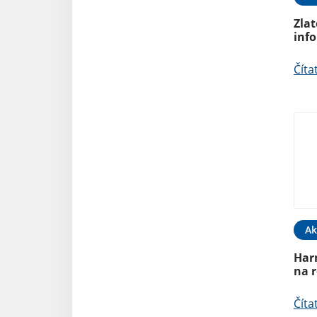
Zlat
inf
Číta
Ak
Har
na 
Číta