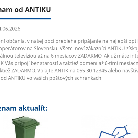
nam od ANTIKU
.06.2026
ní občania, v našej obci prebieha pripájanie na najlepší opt
operátorov na Slovensku. Všetci noví zákazníci ANTIKU získaj
tálnou televíziou až na 6 mesiacov ZADARMO. Ak už máte inte
K Vás pripojí bez starostí a taktiež odmení až 6-timi mes
aktiež ZADARMO. Volajte ANTIK na 055 30 12345 alebo navští
e od ANTIKU vo vašich poštových schránkach.
znam aktualít: