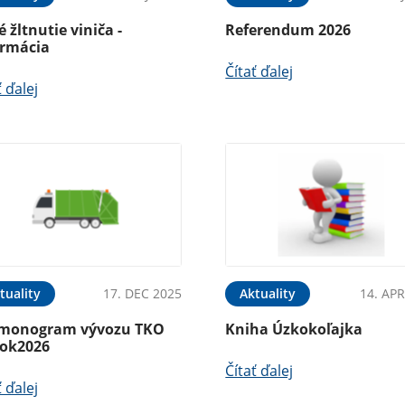
é žltnutie viniča -
Referendum 2026
ormácia
Čítať ďalej
ť ďalej
tuality
17. DEC 2025
Aktuality
14. APR
monogram vývozu TKO
Kniha Úzkokoľajka
rok2026
Čítať ďalej
ť ďalej