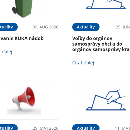
tuality
06. AUG 2026
Aktuality
25. JÚ
ovanie KUKA nádob
Voľby do orgánov
samosprávy obcí a do
orgánov samosprávy kra
ť ďalej
Čítať ďalej
tuality
29. MÁJ 2026
Aktuality
11. MÁJ