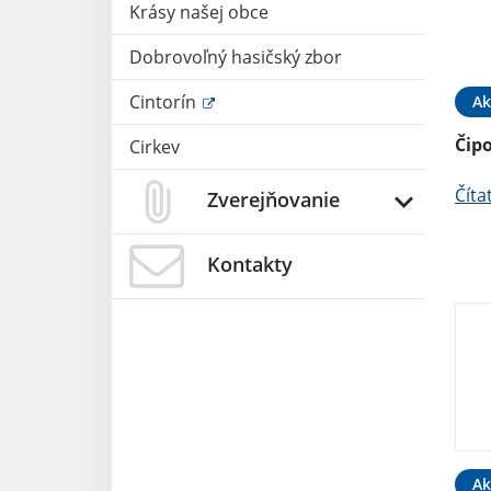
Krásy našej obce
Dobrovoľný hasičský zbor
Cintorín
Ak
Čip
Cirkev
Číta
Zverejňovanie
Kontakty
Ak