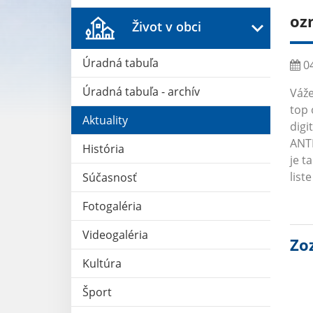
oz
Život v obci
Úradná tabuľa
04
Úradná tabuľa - archív
Váže
top 
Aktuality
digi
ANTI
História
je t
list
Súčasnosť
Fotogaléria
Videogaléria
Zo
Kultúra
Šport