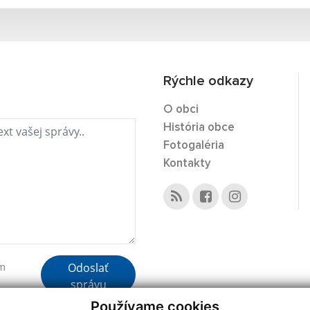
Rýchle odkazy
O obci
História obce
Fotogaléria
Kontakty
Odoslať
ím
správu
Používame cookies