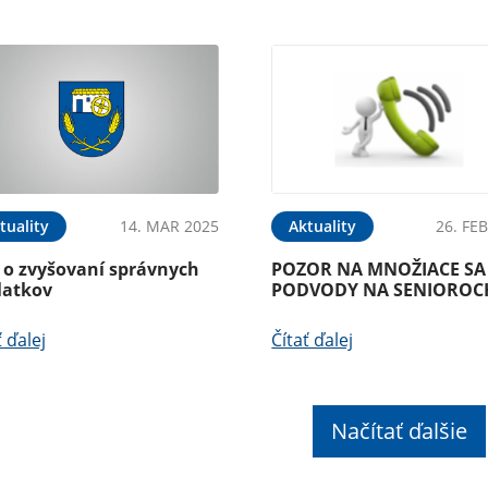
tuality
14. MAR 2025
Aktuality
26. FE
o o zvyšovaní správnych
POZOR NA MNOŽIACE SA
latkov
PODVODY NA SENIOROC
ť ďalej
Čítať ďalej
Načítať ďalšie