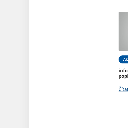
Ak
inf
pop
Číta