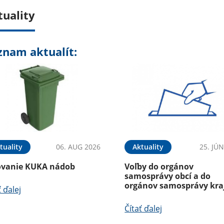
tuality
znam aktualít:
tuality
06. AUG 2026
Aktuality
25. JÚ
ovanie KUKA nádob
Voľby do orgánov
samosprávy obcí a do
orgánov samosprávy kra
ť ďalej
Čítať ďalej