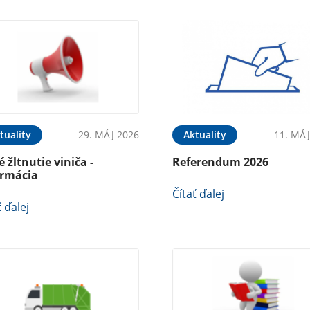
tuality
29. MÁJ 2026
Aktuality
11. MÁJ
é žltnutie viniča -
Referendum 2026
ormácia
Čítať ďalej
ť ďalej