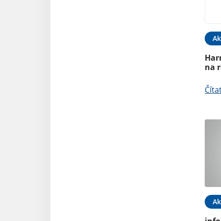
Ak
Har
na 
Číta
Ak
inf