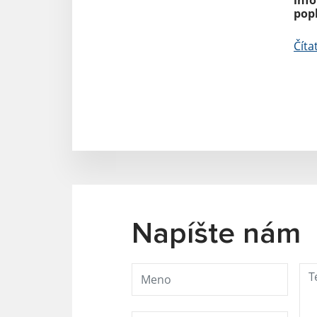
pop
Číta
Napíšte nám