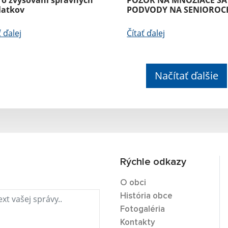
latkov
PODVODY NA SENIOROC
ť ďalej
Čítať ďalej
Načítať ďalšie
Rýchle odkazy
O obci
História obce
Fotogaléria
Kontakty