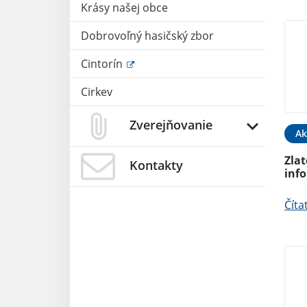
Krásy našej obce
Dobrovoľný hasičský zbor
Cintorín
Cirkev
Zverejňovanie
Ak
Zlat
Kontakty
inf
Číta