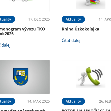
tuality
17. DEC 2025
Aktuality
14. APR
monogram vývozu TKO
Kniha Úzkokoľajka
rok2026
Čítať ďalej
ť ďalej
tuality
14. MAR 2025
Aktuality
26. FE
o o zvyšovaní správnych
POZOR NA MNOŽIACE SA