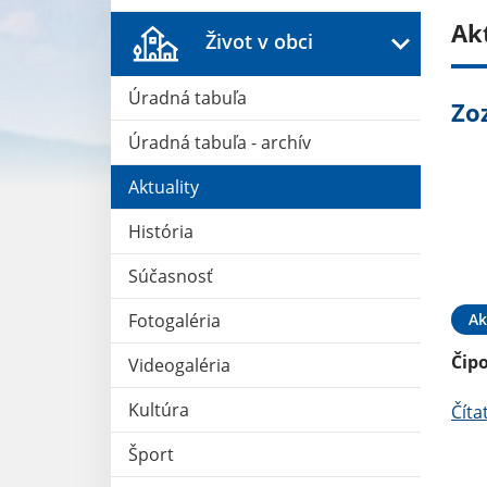
Ak
Život v obci
Úradná tabuľa
Zo
Úradná tabuľa - archív
Aktuality
História
Súčasnosť
Ak
Fotogaléria
Čip
Videogaléria
Kultúra
Číta
Šport