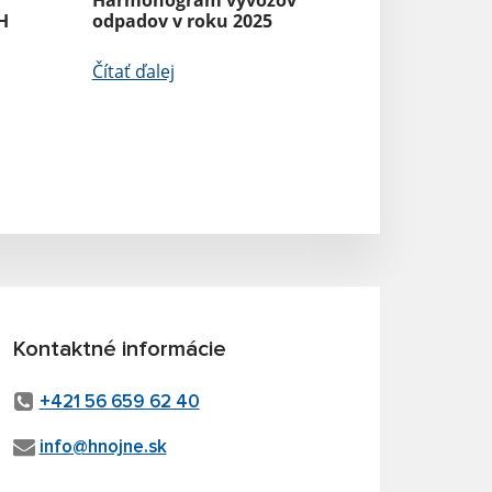
H
odpadov v roku 2025
Čítať ďalej
Kontaktné informácie
+421 56 659 62 40
info@hnojne.sk